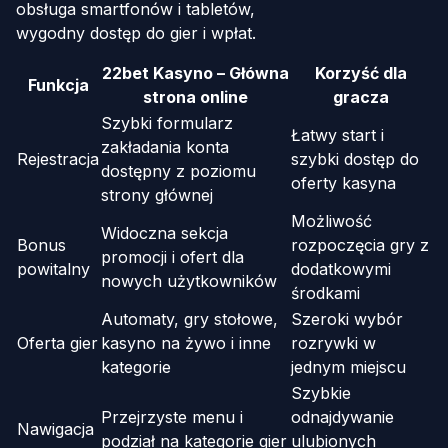
obsługa smartfonów i tabletów,
wygodny dostęp do gier i wpłat.
22bet Kasyno – Główna
Korzyść dla
Funkcja
strona online
gracza
Szybki formularz
Łatwy start i
zakładania konta
Rejestracja
szybki dostęp do
dostępny z poziomu
oferty kasyna
strony głównej
Możliwość
Widoczna sekcja
Bonus
rozpoczęcia gry z
promocji i ofert dla
powitalny
dodatkowymi
nowych użytkowników
środkami
Automaty, gry stołowe,
Szeroki wybór
Oferta gier
kasyno na żywo i inne
rozrywki w
kategorie
jednym miejscu
Szybkie
Przejrzyste menu i
odnajdywanie
Nawigacja
podział na kategorie gier
ulubionych