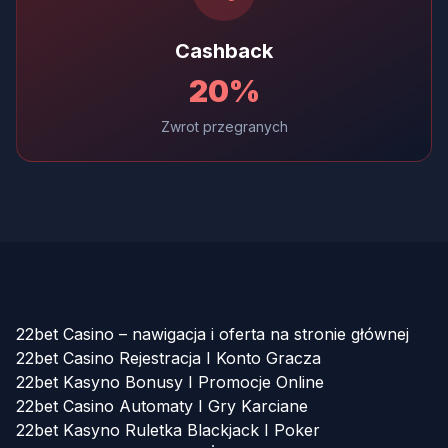
Cashback
20%
Zwrot przegranych
22bet Casino – nawigacja i oferta na stronie głównej
22bet Casino Rejestracja I Konto Gracza
22bet Kasyno Bonusy I Promocje Online
22bet Casino Automaty I Gry Karciane
22bet Kasyno Ruletka Blackjack I Poker