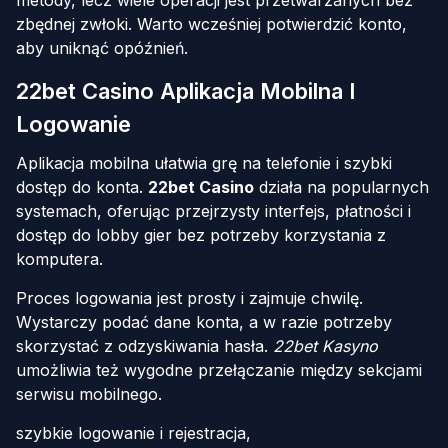
metody, lecz wiele operacji jest przetwarzanych bez
zbędnej zwłoki. Warto wcześniej potwierdzić konto,
aby uniknąć opóźnień.
22bet Casino Aplikacja Mobilna I
Logowanie
Aplikacja mobilna ułatwia grę na telefonie i szybki
dostęp do konta.
22bet Casino
działa na popularnych
systemach, oferując przejrzysty interfejs, płatności i
dostęp do lobby gier bez potrzeby korzystania z
komputera.
Proces logowania jest prosty i zajmuje chwilę.
Wystarczy podać dane konta, a w razie potrzeby
skorzystać z odzyskiwania hasła.
22bet Kasyno
umożliwia też wygodne przełączanie między sekcjami
serwisu mobilnego.
szybkie logowanie i rejestracja,