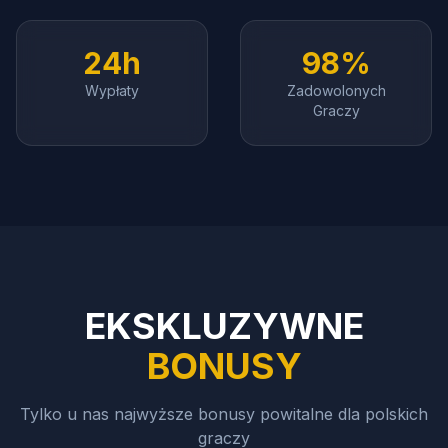
24h
98%
Wypłaty
Zadowolonych
Graczy
EKSKLUZYWNE
BONUSY
Tylko u nas najwyższe bonusy powitalne dla polskich
graczy