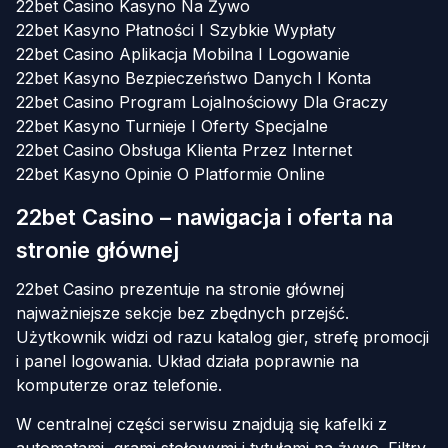
22bet Casino Kasyno Na Żywo
22bet Kasyno Płatności I Szybkie Wypłaty
22bet Casino Aplikacja Mobilna I Logowanie
22bet Kasyno Bezpieczeństwo Danych I Konta
22bet Casino Program Lojalnościowy Dla Graczy
22bet Kasyno Turnieje I Oferty Specjalne
22bet Casino Obsługa Klienta Przez Internet
22bet Kasyno Opinie O Platformie Online
22bet Casino – nawigacja i oferta na
stronie głównej
22bet Casino prezentuje na stronie głównej
najważniejsze sekcje bez zbędnych przejść.
Użytkownik widzi od razu katalog gier, strefę promocji
i panel logowania. Układ działa poprawnie na
komputerze oraz telefonie.
W centralnej części serwisu znajdują się kafelki z