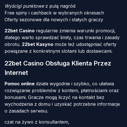
Wyścigi punktowe
z pulą nagród
Free spiny i cashback w wybranych okresach
Oferty sezonowe dla nowych i stałych graczy
22bet Casino
regularnie zmienia warunki promocji,
dlatego warto sprawdzać limity, czas trwania i zasady
obrotu.
22bet Kasyno
może też udostępniać oferty
powiązane z konkretnymi slotami lub dostawcami.
22bet Casino Obsługa Klienta Przez
Internet
Pomoc online
działa wygodnie i szybko, co ułatwia
rozwiązanie problemów z kontem, płatnościami oraz
bonusami. Gracze mogą liczyć na kontakt bez
wychodzenia z domu i uzyskać potrzebne informacje
o zasadach serwisu.
czat na żywo z konsultantem,