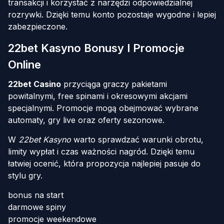
transakcji i korzystać z narzędzi odpowiedzialnej
rozrywki. Dzięki temu konto pozostaje wygodne i lepiej
zabezpieczone.
22bet Kasyno Bonusy I Promocje
Online
22bet Casino
przyciąga graczy pakietami
powitalnymi, free spinami i okresowymi akcjami
specjalnymi. Promocje mogą obejmować wybrane
automaty, gry live oraz oferty sezonowe.
W
22bet Kasyno
warto sprawdzać warunki obrotu,
limity wypłat i czas ważności nagród. Dzięki temu
łatwiej ocenić, która propozycja najlepiej pasuje do
stylu gry.
bonus na start
darmowe spiny
promocje weekendowe