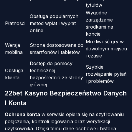
tytułów
Wygodne
Obsługa popularnych
zarządzanie
Płatności
metod wpłat i wypłat
środkami na
online
koncie
Możliwość gry w
Wersja
Strona dostosowana do
dowolnym miejscu
mobilna
smartfonów i tabletów
i czasie
Dostęp do pomocy
Szybkie
Obsługa
technicznej
rozwiązanie pytań
klienta
bezpośrednio ze strony
i problemów
głównej
22bet Kasyno Bezpieczeństwo Danych
I Konta
Ochrona konta
w serwisie opiera się na szyfrowaniu
połączenia, kontroli logowania oraz weryfikacji
użytkownika. Dzięki temu dane osobowe i historia